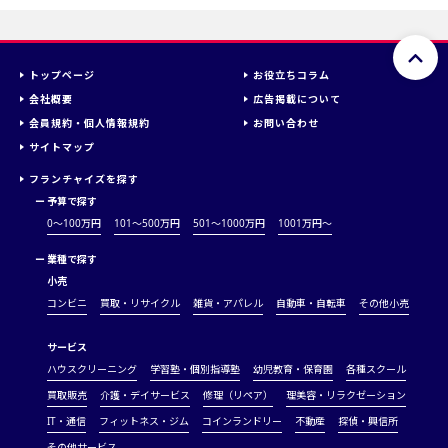
トップページ
お役立ちコラム
会社概要
広告掲載について
会員規約・個人情報規約
お問い合わせ
サイトマップ
フランチャイズを探す
ー
予算で探す
0～100万円
101～500万円
501～1000万円
1001万円〜
ー
業種で探す
小売
コンビニ
買取・リサイクル
雑貨・アパレル
自動車・自転車
その他小売
サービス
ハウスクリーニング
学習塾・個別指導塾
幼児教育・保育園
各種スクール
買取販売
介護・デイサービス
修理（リペア）
理美容・リラクゼーション
IT・通信
フィットネス・ジム
コインランドリー
不動産
探偵・興信所
その他サービス