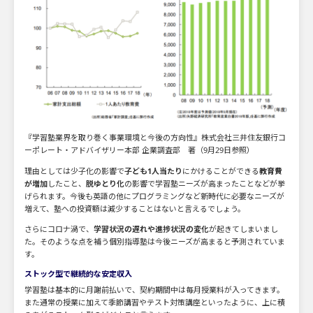
『学習塾業界を取り巻く事業環境と今後の方向性』株式会社三井住友銀行コ
ーポレート・アドバイザリー本部 企業調査部 著（9月29日参照）
理由としては少子化の影響で
子ども1人当たり
にかけることができる
教育費
が増加
したこと、
脱ゆとり化
の影響で学習塾ニーズが高まったことなどが挙
げられます。今後も英語の他にプログラミングなど新時代に必要なニーズが
増えて、塾への投資額は減少することはないと言えるでしょう。
さらにコロナ渦で、
学習状況の遅れや進捗状況の変化
が起きてしまいまし
た。そのような点を補う個別指導塾は今後ニーズが高まると予測されていま
す。
ストック型で継続的な安定収入
学習塾は基本的に月謝前払いで、契約期間中は毎月授業料が入ってきます。
また通常の授業に加えて季節講習やテスト対策講座といったように、上に積