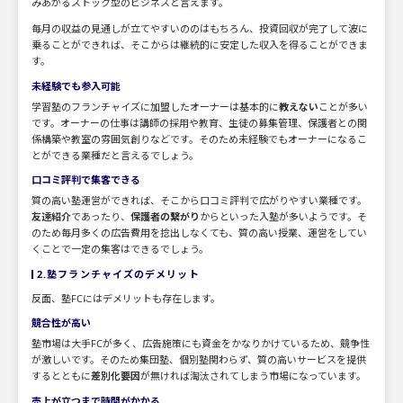
みあがるストック型のビジネスと言えます。
毎月の収益の見通しが立てやすいののはもちろん、投資回収が完了して波に
乗ることができれば、そこからは継続的に安定した収入を得ることができま
す。
未経験でも参入可能
学習塾のフランチャイズに加盟したオーナーは基本的に
教えない
ことが多い
です。オーナーの仕事は講師の採用や教育、生徒の募集管理、保護者との関
係構築や教室の雰囲気創りなどです。そのため未経験でもオーナーになるこ
とができる業種だと言えるでしょう。
口コミ評判で集客できる
質の高い塾運営ができれば、そこから口コミ評判で広がりやすい業種です。
友達紹介
であったり、
保護者の繋がり
からといった入塾が多いようです。そ
のため毎月多くの広告費用を捻出しなくても、質の高い授業、運営をしてい
くことで一定の集客はできるでしょう。
2.塾フランチャイズのデメリット
反面、塾FCにはデメリットも存在します。
競合性が高い
塾市場は大手FCが多く、広告施策にも資金をかなりかけているため、競争性
が激しいです。そのため集団塾、個別塾関わらず、質の高いサービスを提供
するとともに
差別化要因
が無ければ淘汰されてしまう市場になっています。
売上が立つまで時間がかかる