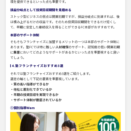
境を提供できるといった点も重要です。
損益分岐点として投資回収期間を見極める
ストック型ビジネスの弱点は開業初期ですが、損益分岐点に到達すれば、後
は積み上がるだけの収益です。そのため投資回収期間をできるだけ短くし
て、早期に安定した継続収入を得ることができるFC本部がおすすめです。
本部のサポート体制
そもそもフランチャイズに加盟するメリットの一つは本部のサポート体制に
あります。塾FCでは特に難しい
人材確保
のサポート、認知度の低い開業初期
に
集客
においてどのようなサポートがあるかといった点を重要視すると良い
でしょう。
4.塾フランチャイズおすすめ3選
それでは塾フランチャイズおすすめ3選をご紹介します。
選定の軸として下記の要素を重要視しています。
・質の高い指導ができるか
・他社と差別化できているか
・早期の投資回収を実現できるか
・サポート体制が徹底されているか
①個別指導Wam