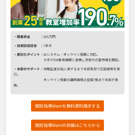
・開業資金
：605万円
・投資回収目安
：1年半
・差別化ポイント
：AIシステム・オンライン授業に対応。
大手STEM教育機関と連携し次世代の塾市場を開拓。
・本部のサポート
：体験生徒30名に達するまで本部負担で広告施策を実
行。
オンライン授業の講師確保は全国7拠点で本部が実
施。
個別指導Wamを無料資料請求する
個別指導Wamの詳細はこちらから