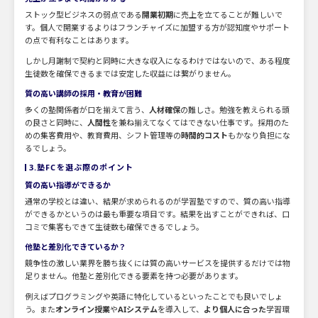
ストック型ビジネスの弱点である
開業初期
に売上を立てることが難しいで
す。個人で開業するよりはフランチャイズに加盟する方が認知度やサポート
の点で有利なことはあります。
しかし月謝制で契約と同時に大きな収入になるわけではないので、ある程度
生徒数を確保できるまでは安定した収益には繋がりません。
質の高い講師の採用・教育が困難
多くの塾関係者が口を揃えて言う、
人材確保
の難しさ。勉強を教えられる頭
の良さと同時に、
人間性
を兼ね揃えてなくてはできない仕事です。採用のた
めの集客費用や、教育費用、シフト管理等の
時間的コスト
もかなり負担にな
るでしょう。
3.塾FCを選ぶ際のポイント
質の高い指導ができるか
通常の学校とは違い、結果が求められるのが学習塾ですので、質の高い指導
ができるかというのは最も重要な項目です。結果を出すことができれば、口
コミで集客もできて生徒数も確保できるでしょう。
他塾と差別化できているか？
競争性の激しい業界を勝ち抜くには質の高いサービスを提供するだけでは物
足りません。他塾と差別化できる要素を持つ必要があります。
例えばプログラミングや英語に特化しているといったことでも良いでしょ
う。また
オンライン授業
や
AIシステム
を導入して、
より個人に合った
学習環