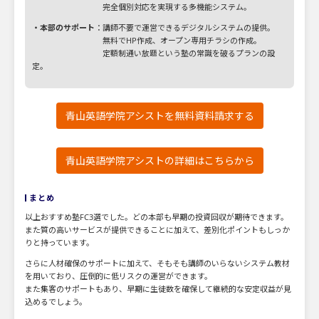
完全個別対応を実現する多機能システム。
・本部のサポート
：講師不要で運営できるデジタルシステムの提供。
無料でHP作成、オープン専用チラシの作成。
定額制通い放題という塾の常識を破るプランの設
定。
青山英語学院アシストを無料資料請求する
青山英語学院アシストの詳細はこちらから
まとめ
以上おすすめ塾FC3選でした。どの本部も早期の投資回収が期待できます。
また質の高いサービスが提供できることに加えて、差別化ポイントもしっか
りと持っています。
さらに人材確保のサポートに加えて、そもそも講師のいらないシステム教材
を用いており、圧倒的に低リスクの運営ができます。
また集客のサポートもあり、早期に生徒数を確保して継続的な安定収益が見
込めるでしょう。