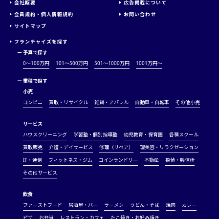
会社概要
広告掲載について
会員規約・個人情報規約
お問い合わせ
サイトマップ
フランチャイズを探す
ー
予算で探す
0～100万円
101～500万円
501～1000万円
1001万円〜
ー
業種で探す
小売
コンビニ
買取・リサイクル
雑貨・アパレル
自動車・自転車
その他小売
サービス
ハウスクリーニング
学習塾・個別指導塾
幼児教育・保育園
各種スクール
買取販売
介護・デイサービス
修理（リペア）
理美容・リラクゼーション
IT・通信
フィットネス・ジム
コインランドリー
不動産
探偵・興信所
その他サービス
飲食
ファーストフード
居酒屋・バー
ラーメン
うどん・そば
焼肉
カレー
ピザ
お弁当
レストラン・カフェ
たこ焼き・お好み焼き