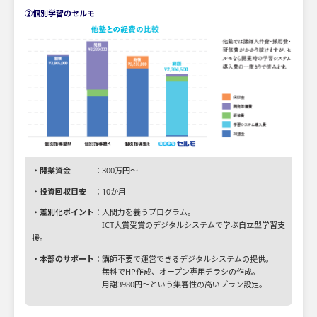
②個別学習のセルモ
・開業資金
：300万円～
・投資回収目安
：10か月
・差別化ポイント
：人間力を養うプログラム。
ICT大賞受賞のデジタルシステムで学ぶ自立型学習支
援。
・本部のサポート
：講師不要で運営できるデジタルシステムの提供。
無料でHP作成、オープン専用チラシの作成。
月謝3980円～という集客性の高いプラン設定。