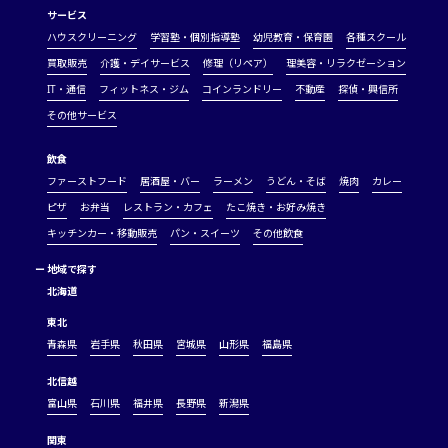
サービス
ハウスクリーニング
学習塾・個別指導塾
幼児教育・保育園
各種スクール
買取販売
介護・デイサービス
修理（リペア）
理美容・リラクゼーション
IT・通信
フィットネス・ジム
コインランドリー
不動産
探偵・興信所
その他サービス
飲食
ファーストフード
居酒屋・バー
ラーメン
うどん・そば
焼肉
カレー
ピザ
お弁当
レストラン・カフェ
たこ焼き・お好み焼き
キッチンカー・移動販売
パン・スイーツ
その他飲食
ー
地域で探す
北海道
東北
青森県
岩手県
秋田県
宮城県
山形県
福島県
北信越
富山県
石川県
福井県
長野県
新潟県
関東