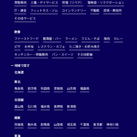
買取販売
介護・デイサービス
修理（リペア）
理美容・リラクゼーション
IT・通信
フィットネス・ジム
コインランドリー
不動産
探偵・興信所
その他サービス
飲食
ファーストフード
居酒屋・バー
ラーメン
うどん・そば
焼肉
カレー
ピザ
お弁当
レストラン・カフェ
たこ焼き・お好み焼き
キッチンカー・移動販売
パン・スイーツ
その他飲食
ー
地域で探す
北海道
東北
青森県
岩手県
秋田県
宮城県
山形県
福島県
北信越
富山県
石川県
福井県
長野県
新潟県
関東
茨城県
栃木県
群馬県
山梨県
埼玉県
千葉県
東京都
神奈川県
東海