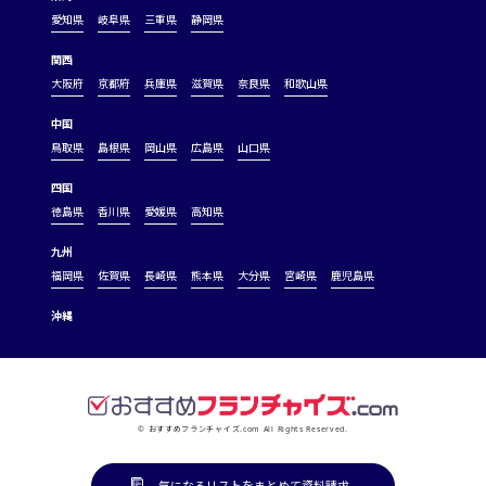
愛知県
岐阜県
三重県
静岡県
関西
大阪府
京都府
兵庫県
滋賀県
奈良県
和歌山県
中国
鳥取県
島根県
岡山県
広島県
山口県
四国
徳島県
香川県
愛媛県
高知県
九州
福岡県
佐賀県
長崎県
熊本県
大分県
宮崎県
鹿児島県
沖縄
© おすすめフランチャイズ.com All Rights Reserved.
気になるリストをまとめて資料請求