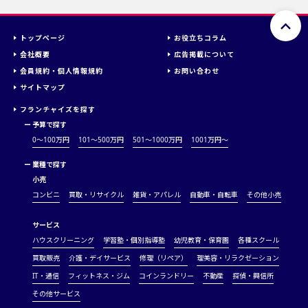
トップページ
お役立ちコラム
会社概要
広告掲載について
会員規約・個人情報規約
お問い合わせ
サイトマップ
フランチャイズを探す
ー
予算で探す
0～100万円
101～500万円
501～1000万円
1001万円〜
ー
業種で探す
小売
コンビニ
買取・リサイクル
雑貨・アパレル
自動車・自転車
その他小売
サービス
ハウスクリーニング
学習塾・個別指導塾
幼児教育・保育園
各種スクール
買取販売
介護・デイサービス
修理（リペア）
理美容・リラクゼーション
IT・通信
フィットネス・ジム
コインランドリー
不動産
探偵・興信所
その他サービス