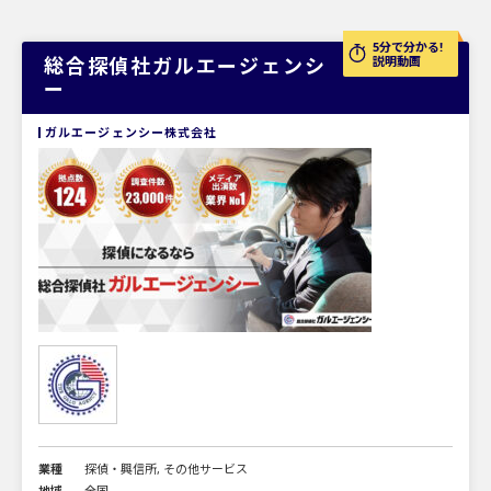
5分で分かる!
総合探偵社ガルエージェンシ
説明動画
ー
ガルエージェンシー株式会社
業種
探偵・興信所, その他サービス
地域
全国