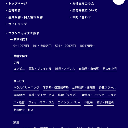
トップページ
お役立ちコラム
会社概要
広告掲載について
会員規約・個人情報規約
お問い合わせ
サイトマップ
フランチャイズを探す
ー
予算で探す
0～100万円
101～500万円
501～1000万円
1001万円〜
ー
業種で探す
小売
コンビニ
買取・リサイクル
雑貨・アパレル
自動車・自転車
その他小売
サービス
ハウスクリーニング
学習塾・個別指導塾
幼児教育・保育園
各種スクール
買取販売
介護・デイサービス
修理（リペア）
理美容・リラクゼーション
IT・通信
フィットネス・ジム
コインランドリー
不動産
探偵・興信所
その他サービス
飲食