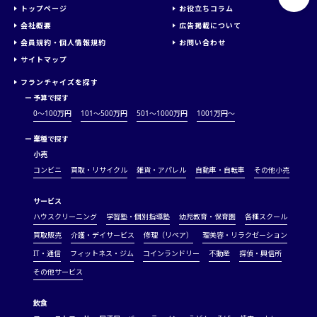
トップページ
お役立ちコラム
会社概要
広告掲載について
会員規約・個人情報規約
お問い合わせ
サイトマップ
フランチャイズを探す
ー
予算で探す
0～100万円
101～500万円
501～1000万円
1001万円〜
ー
業種で探す
小売
コンビニ
買取・リサイクル
雑貨・アパレル
自動車・自転車
その他小売
サービス
ハウスクリーニング
学習塾・個別指導塾
幼児教育・保育園
各種スクール
買取販売
介護・デイサービス
修理（リペア）
理美容・リラクゼーション
IT・通信
フィットネス・ジム
コインランドリー
不動産
探偵・興信所
その他サービス
飲食