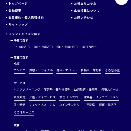
トップページ
お役立ちコラム
会社概要
広告掲載について
会員規約・個人情報規約
お問い合わせ
サイトマップ
フランチャイズを探す
ー
予算で探す
0～100万円
101～500万円
501～1000万円
1001万円〜
ー
業種で探す
小売
コンビニ
買取・リサイクル
雑貨・アパレル
自動車・自転車
その他小売
サービス
ハウスクリーニング
学習塾・個別指導塾
幼児教育・保育園
各種スクール
買取販売
介護・デイサービス
修理（リペア）
理美容・リラクゼーション
IT・通信
フィットネス・ジム
コインランドリー
不動産
探偵・興信所
その他サービス
飲食