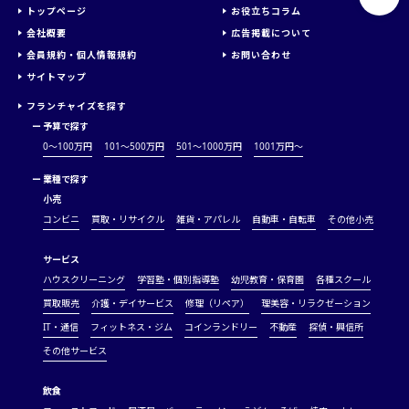
トップページ
お役立ちコラム
会社概要
広告掲載について
会員規約・個人情報規約
お問い合わせ
サイトマップ
フランチャイズを探す
ー
予算で探す
0～100万円
101～500万円
501～1000万円
1001万円〜
ー
業種で探す
小売
コンビニ
買取・リサイクル
雑貨・アパレル
自動車・自転車
その他小売
サービス
ハウスクリーニング
学習塾・個別指導塾
幼児教育・保育園
各種スクール
買取販売
介護・デイサービス
修理（リペア）
理美容・リラクゼーション
IT・通信
フィットネス・ジム
コインランドリー
不動産
探偵・興信所
その他サービス
飲食