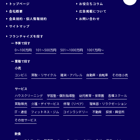
トップページ
お役立ちコラム
会社概要
広告掲載について
会員規約・個人情報規約
お問い合わせ
サイトマップ
フランチャイズを探す
ー
予算で探す
0～100万円
101～500万円
501～1000万円
1001万円〜
ー
業種で探す
小売
コンビニ
買取・リサイクル
雑貨・アパレル
自動車・自転車
その他小売
サービス
ハウスクリーニング
学習塾・個別指導塾
幼児教育・保育園
各種スクール
買取販売
介護・デイサービス
修理（リペア）
理美容・リラクゼーション
IT・通信
フィットネス・ジム
コインランドリー
不動産
探偵・興信所
その他サービス
飲食