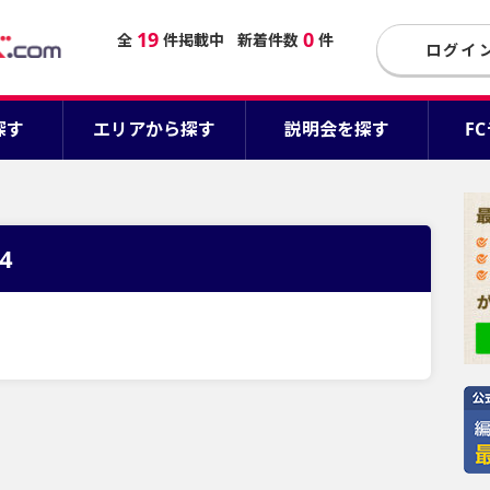
19
0
全
件掲載中
新着件数
件
ログイ
探す
エリアから探す
説明会を探す
F
34