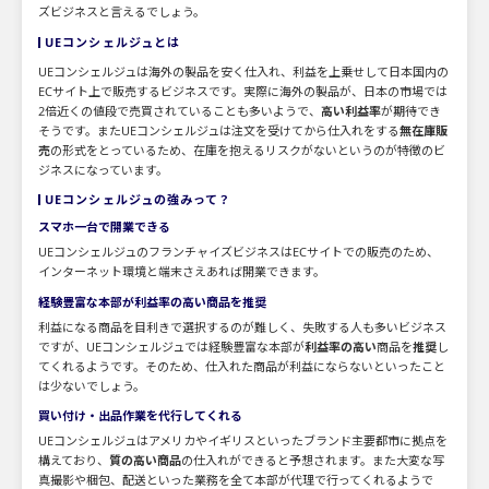
ズビジネスと言えるでしょう。
UEコンシェルジュとは
UEコンシェルジュは海外の製品を安く仕入れ、利益を上乗せして日本国内の
ECサイト上で販売するビジネスです。実際に海外の製品が、日本の市場では
2倍近くの値段で売買されていることも多いようで、
高い利益率
が期待でき
そうです。またUEコンシェルジュは注文を受けてから仕入れをする
無在庫販
売
の形式をとっているため、在庫を抱えるリスクがないというのが特徴のビ
ジネスになっています。
UEコンシェルジュの強みって？
スマホ一台で開業できる
UEコンシェルジュのフランチャイズビジネスはECサイトでの販売のため、
インターネット環境と端末さえあれば開業できます。
経験豊富な本部が利益率の高い商品を推奨
利益になる商品を目利きで選択するのが難しく、失敗する人も多いビジネス
ですが、UEコンシェルジュでは経験豊富な本部が
利益率の高い
商品を
推奨
し
てくれるようです。そのため、仕入れた商品が利益にならないといったこと
は少ないでしょう。
買い付け・出品作業を代行してくれる
UEコンシェルジュはアメリカやイギリスといったブランド主要都市に拠点を
構えており、
質の高い商品
の仕入れができると予想されます。また大変な写
真撮影や梱包、配送といった業務を全て本部が代理で行ってくれるようで