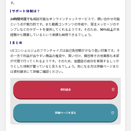
す。
サポート体制は？
24時間何度でも
相談可能なオンラインチャットサービスで、問い合わせ可能
という点が魅力的です。また動画コンテンツの作成や、受注メッセージのテ
ンプレなどのサポートを提供してくれるようです。そのため、
90％以上
が未
経験から開業しているという実績も納得できるでしょう。
まとめ
UEコンシェルジュのフランチャイズは自己負担額がかなり低い印象です。そ
の一方で利益が出やすい商品の推奨や、買い付け、梱包等その他業務も本部
が代理で行ってくれるようです。そのため、加盟店の成功を実現するしっか
りとした体制が整っていると言えるでしょう。気になる方は詳細ページまた
は資料請求にて詳細ご確認ください。
資料請求
詳細ページを見る