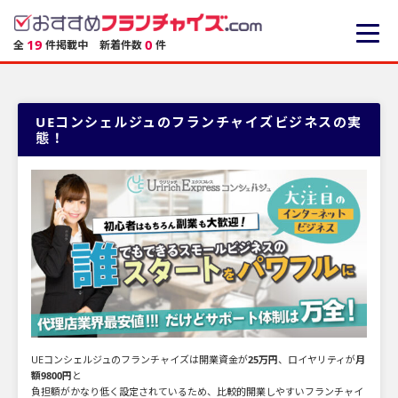
19
0
全
件掲載中
新着件数
件
UEコンシェルジュのフランチャイズビジネスの実
態！
UEコンシェルジュのフランチャイズは開業資金が
25万円
、ロイヤリティが
月
額9800円
と
負担額がかなり低く設定されているため、比較的開業しやすいフランチャイ