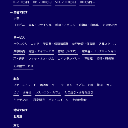
0～100万円
101～500万円
501～1000万円
1001万円〜
ー
業種で探す
小売
コンビニ
買取・リサイクル
雑貨・アパレル
自動車・自転車
その他小売
サービス
ハウスクリーニング
学習塾・個別指導塾
幼児教育・保育園
各種スクール
買取販売
介護・デイサービス
修理（リペア）
理美容・リラクゼーション
IT・通信
フィットネス・ジム
コインランドリー
不動産
探偵・興信所
その他サービス
飲食
ファーストフード
居酒屋・バー
ラーメン
うどん・そば
焼肉
カレー
ピザ
お弁当
レストラン・カフェ
たこ焼き・お好み焼き
キッチンカー・移動販売
パン・スイーツ
その他飲食
ー
地域で探す
北海道
東北