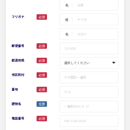
名
フリガナ
必須
姓
名
郵便番号
必須
都道府県
必須
市区町村
必須
番地
必須
建物名
任意
電話番号
必須