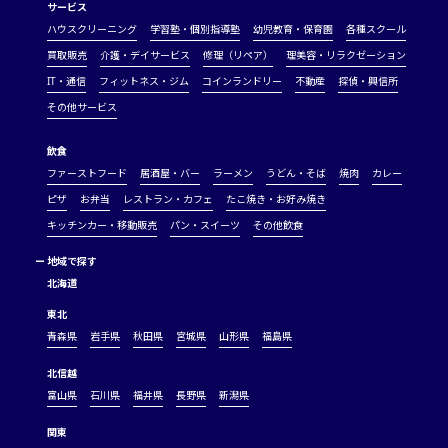
サービス
ハウスクリーニング
学習塾・個別指導塾
幼児教育・保育園
各種スクール
買取販売
介護・デイサービス
修理（リペア）
理美容・リラクゼーション
IT・通信
フィットネス・ジム
コインランドリー
不動産
探偵・興信所
その他サービス
飲食
ファーストフード
居酒屋・バー
ラーメン
うどん・そば
焼肉
カレー
ピザ
お弁当
レストラン・カフェ
たこ焼き・お好み焼き
キッチンカー・移動販売
パン・スイーツ
その他飲食
ー
地域で探す
北海道
東北
青森県
岩手県
秋田県
宮城県
山形県
福島県
北信越
富山県
石川県
福井県
長野県
新潟県
関東