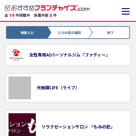
19
0
全
件掲載中
新着件数
件
情報入力
入力内容の確認
完了
女性専用AIパーソナルジム『ファディー』
光触媒LIFE（ライフ）
リラクゼーションサロン 『もみの匠』