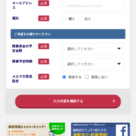
メールアドレ
必須
ス
種別
必須
個人
法人
ご希望をお聞かせください
開業資金の予
必須
定金額
開業予定時期
必須
メルマガ受信
必須
受信する
受信しない
設定
入力内容を確認する