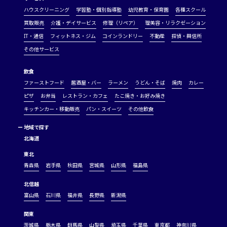
ハウスクリーニング
学習塾・個別指導塾
幼児教育・保育園
各種スクール
買取販売
介護・デイサービス
修理（リペア）
理美容・リラクゼーション
IT・通信
フィットネス・ジム
コインランドリー
不動産
探偵・興信所
その他サービス
飲食
ファーストフード
居酒屋・バー
ラーメン
うどん・そば
焼肉
カレー
ピザ
お弁当
レストラン・カフェ
たこ焼き・お好み焼き
キッチンカー・移動販売
パン・スイーツ
その他飲食
ー
地域で探す
北海道
東北
青森県
岩手県
秋田県
宮城県
山形県
福島県
北信越
富山県
石川県
福井県
長野県
新潟県
関東
茨城県
栃木県
群馬県
山梨県
埼玉県
千葉県
東京都
神奈川県