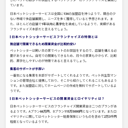
ています。
日本ペットシッターサービスは全国に
134
の加盟店を持つようで、競合の少
ない市場で多店舗展開し、ニーズを多く獲得していると予想されます。ま
た、ほとんどの店舗で
1年以内に黒字化
を達成しているようで、実績がある
フランチャイズ本部だと言えるでしょう。
日本ペットシッターサービスフランチャイズの特徴とは
無店舗で開業できるため開業資金が比較的安い
ペットシッターは飼い主の家でペットのお世話をするので、店舗を構える必
要がありません。自宅での開業もできるため、月々の家賃もかからず、比較
的、黒字化しやすいのが特徴であると言えるでしょう。
集客のサポートが手厚い
一番気になる集客を本部がサポートしてくれるようです。ペット共生型マン
ションの管理会社と提携しており、そこから紹介してくれることもあるよう
です。また加盟店に対してホームページの作成を無料でサポートしているよ
うです。
日本ペットシッターサービスの開業資金とロイヤリティは？
日本ペットシッターサービスのフランチャイズ開業資金は二つのプランがあ
るようです。Aプラン
66万円
、Bプラン
115万5000円
となっています。またロ
イヤリティに関してはペットシッター賠責保険というものを含めて
2万3千円
程度となっているようです。