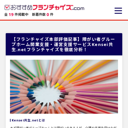
19
0
全
件掲載中
新着件数
件
【フランチャイズ本部評価記事】障がい者グルー
プホーム開業支援・運営支援サービスKensei共
生.netフランチャイズを徹底分析！
Kensei共生.netとは
まず障がい者グループホームとは障がいのある人が、介護や支援を受けなが