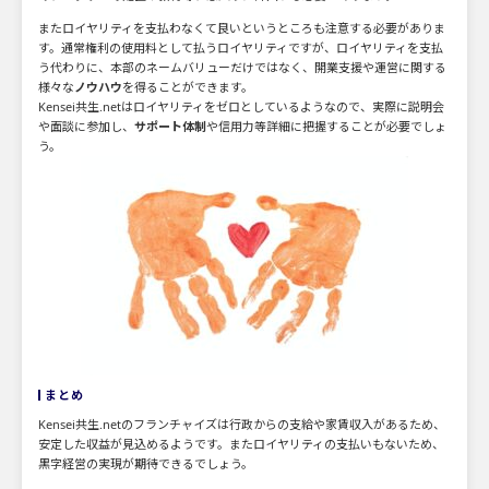
またロイヤリティを支払わなくて良いというところも注意する必要がありま
す。通常権利の使用料として払うロイヤリティですが、ロイヤリティを支払
う代わりに、本部のネームバリューだけではなく、開業支援や運営に関する
様々な
ノウハウ
を得ることができます。
Kensei共生.netはロイヤリティをゼロとしているようなので、実際に説明会
や面談に参加し、
サポート体制
や信用力等詳細に把握することが必要でしょ
う。
まとめ
Kensei共生.netのフランチャイズは行政からの支給や家賃収入があるため、
安定した収益が見込めるようです。またロイヤリティの支払いもないため、
黒字経営の実現が期待できるでしょう。