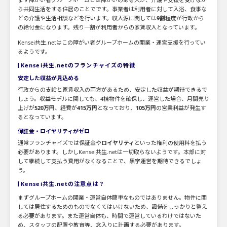
ら共同生活をする住居のことでです。事業者は利用者に対して入浴、食事な
どの介護や生活相談などを行います。収入源に関しては
9割
程度が行政から
の給付金になります。残り一割が利用者からの家賃収入となっています。
Kensei共生.netはこの障がい者グループホームの開業・運営支援を行ってい
るようです。
Kensei共生.netのフランチャイズの特徴
安定した収益が見込める
行政からの支給と家賃収入の両方があるため、安定した収益が期待できるで
しょう。収益モデルに関しても、4棟物件を確保し、運営した場合、月間売り
上げが
520万円
、経費が
415万円
となっており、
105万円
の営業利益が発生す
るとなっています。
保証金・ロイヤリティがゼロ
通常フランチャイズでは保証金や
ロイヤリティ
といった権利の使用料を払う
必要があります。しかしKensei共生.netは一切取らないようです。本部に対
して継続して支払う費用がなくなることで、黒字運営を期待できるでしょ
う。
Kensei共生.netの注意点は？
まずグループホームの開業・運営自体簡単なものではありません。物件に関
しては居住するためのものでなくてはいけないため、設備をしっかりと整え
る必要があります。また運営自体も、時間で運営しているわけではないた
め、スタッフの配置や教育等、念入りに計画する必要があります。