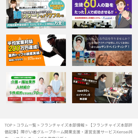
TOP
>
コラム一覧
>
フランチャイズ本部情報
>
【フランチャイズ本部評
価記事】障がい者グループホーム開業支援・運営支援サービスKensei共