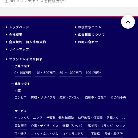
生.netフランチャイズを徹底分析！
トップページ
お役立ちコラム
会社概要
広告掲載について
会員規約・個人情報規約
お問い合わせ
サイトマップ
フランチャイズを探す
ー
予算で探す
0～100万円
101～500万円
501～1000万円
1001万円〜
ー
業種で探す
小売
コンビニ
買取・リサイクル
雑貨・アパレル
自動車・自転車
その他小売
サービス
ハウスクリーニング
学習塾・個別指導塾
幼児教育・保育園
各種スクール
買取販売
介護・デイサービス
修理（リペア）
理美容・リラクゼーション
IT・通信
フィットネス・ジム
コインランドリー
不動産
探偵・興信所