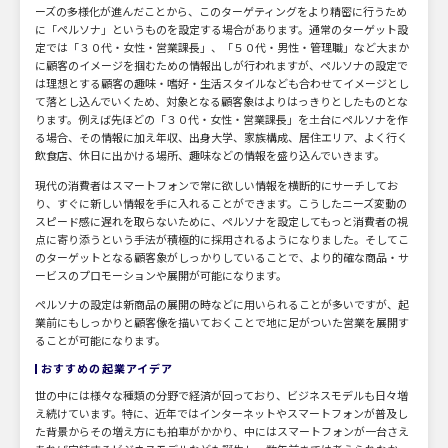
ーズの多様化が進んだことから、このターゲティングをより精密に行うため
に「ペルソナ」というものを設定する場合があります。通常のターゲット設
定では「３０代・女性・営業課長」、「５０代・男性・管理職」など大まか
に顧客のイメージを掴むための情報出しが行われますが、ペルソナの設定で
は理想とする顧客の趣味・嗜好・生活スタイルなども合わせてイメージとし
て落とし込んでいくため、対象となる顧客象はよりはっきりとしたものとな
ります。例えば先ほどの「３０代・女性・営業課長」を土台にペルソナを作
る場合、その情報に加え年収、出身大学、家族構成、居住エリア、よく行く
飲食店、休日に出かける場所、趣味などの情報を盛り込んでいきます。
現代の消費者はスマートフォンで常に欲しい情報を横断的にサーチしてお
り、すぐに新しい情報を手に入れることができます。こうしたニーズ変動の
スピード感に遅れを取らないために、ペルソナを設定してもっと消費者の視
点に寄り添うという手法が積極的に採用されるようになりました。そしてこ
のターゲットとなる顧客象がしっかりしていることで、より的確な商品・サ
ービスのプロモーションや展開が可能になります。
ペルソナの設定は新商品の展開の時などに用いられることが多いですが、起
業前にもしっかりと顧客像を描いておくことで地に足がついた営業を展開す
ることが可能になります。
おすすめの起業アイデア
世の中には様々な種類の分野で経済が回っており、ビジネスモデルも日々増
え続けています。特に、近年ではインターネットやスマートフォンが普及し
た背景からその増え方にも拍車がかかり、中にはスマートフォンが一台さえ