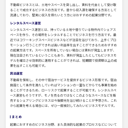
不動産ビジネスとは、土地やスペースを貸し出し、賃料を代金として受け取
ることで成立するビジネスの方法です。昔から収入源を確保する方法として
流通しており、堅実に収入を得たいとう方にはおすすめの起業分野です。
レンタルスペース運営
レンタルスペース運営とは、持っている土地や借りている物件内でシェアス
ペースを作り、その場所をレンタルすることでビジネスを行う方法です。最
近ではコワーキングスペースビジネスなどが注目を浴びており、上手くプロ
モーション行うことができれば高い利益率を出すことができるためおすすめ
の起業方法です。スペースを所有していない場合には賃料が発生しますが、
現在注目されているということもあり、賃料が発生したとしてもビジネスモ
デルを確立させ効率的に運用することができれば、短期間で投資額以上の成
果を出すことも可能です。
民泊運営
不動産を保有し、その中で宿泊サービスを提供するビジネス形態です。宿泊
施設として条件を満たしていればマンションの一室などからでも事業を始め
ることができるため、ローリスクで起業することが可能です。レンタルスペ
ース運営もそうですが、モノを売るのではなくこのようなスペースなどを販
売するシェアリングビジネスは今後脚光を浴び続けることが予想され、これ
から起業を考える場合には、ぜひ一度検討してみたいビジネスモデルです。
まとめ
起業におすすめのビジネス分野、また具体的な起業のプロセスなどについて