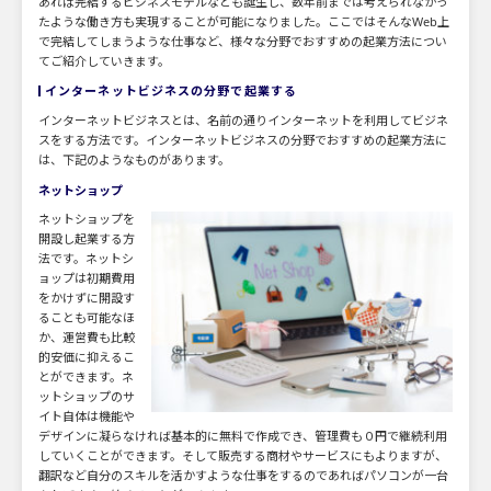
あれば完結するビジネスモデルなども誕生し、数年前までは考えられなかっ
たような働き方も実現することが可能になりました。ここではそんなWeb上
で完結してしまうような仕事など、様々な分野でおすすめの起業方法につい
てご紹介していきます。
インターネットビジネスの分野で起業する
インターネットビジネスとは、名前の通りインターネットを利用してビジネ
スをする方法です。インターネットビジネスの分野でおすすめの起業方法に
は、下記のようなものがあります。
ネットショップ
ネットショップを
開設し起業する方
法です。ネットシ
ョップは初期費用
をかけずに開設す
ることも可能なほ
か、運営費も比較
的安価に抑えるこ
とができます。ネ
ットショップのサ
イト自体は機能や
デザインに凝らなければ基本的に無料で作成でき、管理費も０円で継続利用
していくことができます。そして販売する商材やサービスにもよりますが、
翻訳など自分のスキルを活かすような仕事をするのであればパソコンが一台