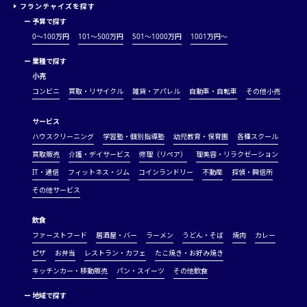
フランチャイズを探す
ー
予算で探す
0～100万円
101～500万円
501～1000万円
1001万円〜
ー
業種で探す
小売
コンビニ
買取・リサイクル
雑貨・アパレル
自動車・自転車
その他小売
サービス
ハウスクリーニング
学習塾・個別指導塾
幼児教育・保育園
各種スクール
買取販売
介護・デイサービス
修理（リペア）
理美容・リラクゼーション
IT・通信
フィットネス・ジム
コインランドリー
不動産
探偵・興信所
その他サービス
飲食
ファーストフード
居酒屋・バー
ラーメン
うどん・そば
焼肉
カレー
ピザ
お弁当
レストラン・カフェ
たこ焼き・お好み焼き
キッチンカー・移動販売
パン・スイーツ
その他飲食
ー
地域で探す