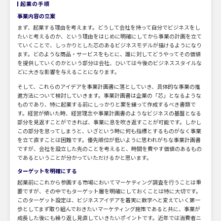
起業の手順
事業内容の立案
まず、起業する理由を考えます。どうして会社を持って自分でビジネスをし
たいと考えるのか、という理由をはじめに明確にしてから事業の計画を立て
ていくことで、しっかりとした芯のあるビジネスモデルが描けるようになり
ます。どのような商品・サービスをもとに、誰に対してどうやってその価値
を提供していくのかという部分は会社、ひいては今後のビジネススタイルな
どに大きな影響を与えることになります。
そして、これらのアイデアを事業計画書に落としていき、具体的な事業の推
進方法について検討していきます。事業計画書は企業の「芯」となるような
ものであり、特に起業する前にしっかりと案を練って作成するべき書類で
す。経営が傾いた時、経営理念や事業計画書のようなビジネスの基盤となる
部分を見返すことができれば、事業に息を吹き返すことが可能です。しかし
この部分を怠ってしまうと、いざという時に何も指標とするものがなく事業
を立て直すことは困難です。優先順位が低いように思われがちな事業計画書
ですが、会社を設立した先のことを考えると、時間を費やす価値のあるもの
であるということが分かっていただけるかと思います。
ターゲットを明確にする
起業前にこれから参画する市場においてマーケティング調査を行うことは重
要ですが、その中でもターゲット層を明確にしておくことは特に大切です。
このターゲット設定は、ビジネスアイデアを着実に数字へと変えていく第一
歩としてまず取り組んでおきたいマーケティング施策であると共に、事業が
成長した後にも繰り返し見直していきたいポイントです。近年では消費者ニ