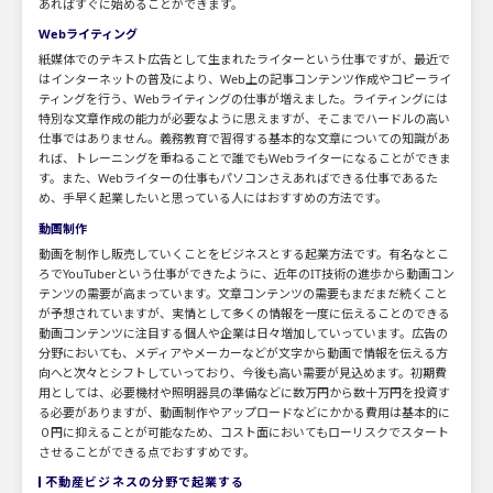
あればすぐに始めることができます。
Webライティング
紙媒体でのテキスト広告として生まれたライターという仕事ですが、最近で
はインターネットの普及により、Web上の記事コンテンツ作成やコピーライ
ティングを行う、Webライティングの仕事が増えました。ライティングには
特別な文章作成の能力が必要なように思えますが、そこまでハードルの高い
仕事ではありません。義務教育で習得する基本的な文章についての知識があ
れば、トレーニングを重ねることで誰でもWebライターになることができま
す。また、Webライターの仕事もパソコンさえあればできる仕事であるた
め、手早く起業したいと思っている人にはおすすめの方法です。
動画制作
動画を制作し販売していくことをビジネスとする起業方法です。有名なとこ
ろでYouTuberという仕事ができたように、近年のIT技術の進歩から動画コン
テンツの需要が高まっています。文章コンテンツの需要もまだまだ続くこと
が予想されていますが、実情として多くの情報を一度に伝えることのできる
動画コンテンツに注目する個人や企業は日々増加していっています。広告の
分野においても、メディアやメーカーなどが文字から動画で情報を伝える方
向へと次々とシフトしていっており、今後も高い需要が見込めます。初期費
用としては、必要機材や照明器具の準備などに数万円から数十万円を投資す
る必要がありますが、動画制作やアップロードなどにかかる費用は基本的に
０円に抑えることが可能なため、コスト面においてもローリスクでスタート
させることができる点でおすすめです。
不動産ビジネスの分野で起業する