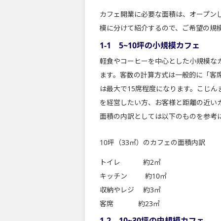
カフェ開業に必要な面積は、オープン
模に分けて紹介するので、ご希望の規
1-1 5~10坪の小規模カフェ
軽食やコーヒーを中心とした小規模なカ
ます。客数の計算方式は一般的に「客席
は最大で15席程度になります。こじ
を経営したい方、お客様と距離の近いカ
面積の内訳としては以下のものを参考
10坪（33㎡）のカフェの面積内訳
トイレ 約2㎡
キッチン 約10㎡
収納やレジ 約3㎡
客席 約23㎡
1-2 10~30坪の中規模カフェ