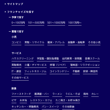
サイトマップ
フランチャイズを探す
ー
予算で探す
0～100万円
101～500万円
501～1000万円
1001万円〜
ー
業種で探す
小売
コンビニ
買取・リサイクル
雑貨・アパレル
自動車・自転車
その他小売
サービス
ハウスクリーニング
学習塾・個別指導塾
幼児教育・保育園
各種スクール
買取販売
介護・デイサービス
修理（リペア）
理美容・リラクゼーション
IT・通信
フィットネス・ジム
コインランドリー
不動産
探偵・興信所
その他サービス
飲食
ファーストフード
居酒屋・バー
ラーメン
うどん・そば
焼肉
カレー
ピザ
お弁当
レストラン・カフェ
たこ焼き・お好み焼き
キッチンカー・移動販売
パン・スイーツ
その他飲食