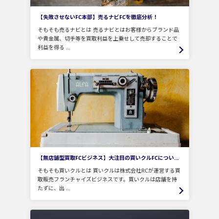
【失敗させないFC本部】売るナビFCを徹底分析！
そもそも売るナビとは 売るナビとはお客様からブランド品
や貴金属、切手等を買取利益を上乗せして売却することで
利益を得る ...
【無店舗型買取FCビジネス】大注目の買いクルFCについて徹底分析！
そもそも買いクルとは 買いクルは株式会社RCが運営する買
取販売フランチャイズビジネスです。買いクルは店舗を持
たずに、出 ...