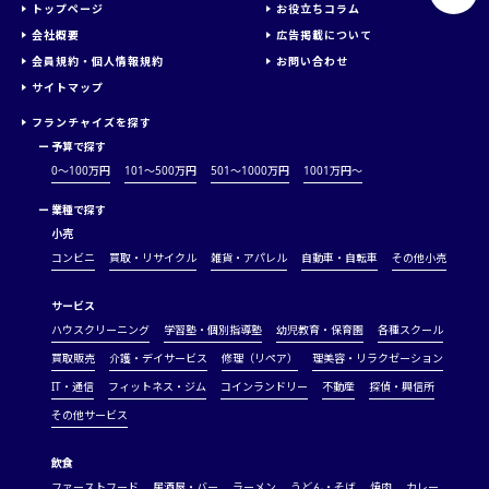
トップページ
お役立ちコラム
会社概要
広告掲載について
会員規約・個人情報規約
お問い合わせ
サイトマップ
フランチャイズを探す
ー
予算で探す
0～100万円
101～500万円
501～1000万円
1001万円〜
ー
業種で探す
小売
コンビニ
買取・リサイクル
雑貨・アパレル
自動車・自転車
その他小売
サービス
ハウスクリーニング
学習塾・個別指導塾
幼児教育・保育園
各種スクール
買取販売
介護・デイサービス
修理（リペア）
理美容・リラクゼーション
IT・通信
フィットネス・ジム
コインランドリー
不動産
探偵・興信所
その他サービス
飲食
ファーストフード
居酒屋・バー
ラーメン
うどん・そば
焼肉
カレー