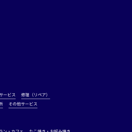
サービス
修理（リペア）
所
その他サービス
ラン・カフェ
たこ焼き・お好み焼き