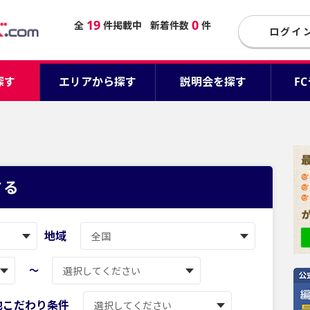
19
0
全
件掲載中
新着件数
件
ログイ
探す
エリアから探す
説明会を探す
F
する
地域
〜
他こだわり条件