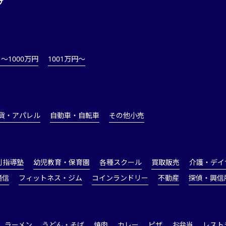
プ
1～1000万円
1001万円〜
貨・アパレル
自動車・自転車
その他小売
別指導塾
幼児教育・保育園
各種スクール
買取販売
介護・デイ
通信
フィットネス・ジム
コインランドリー
不動産
探偵・興信
ラーメン
うどん・そば
焼肉
カレー
ピザ
お弁当
レスト