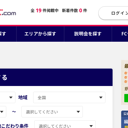
19
0
全
件掲載中
新着件数
件
ログイ
探す
エリアから探す
説明会を探す
F
する
地域
〜
他こだわり条件