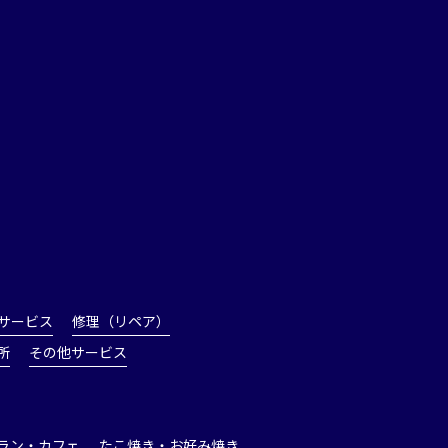
サービス
修理（リペア）
所
その他サービス
ラン・カフェ
たこ焼き・お好み焼き