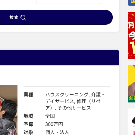
検索
業種
ハウスクリーニング, 介護・
デイサービス, 修理（リペ
ア）, その他サービス
地域
全国
予算
300万円
対象
個人・法人