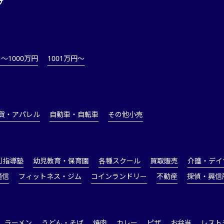
プ
1～1000万円
1001万円〜
貨・アパレル
自動車・自転車
その他小売
別指導塾
幼児教育・保育園
各種スクール
買取販売
介護・デイ
通信
フィットネス・ジム
コインランドリー
不動産
探偵・興信
ラーメン
うどん・そば
焼肉
カレー
ピザ
お弁当
レスト