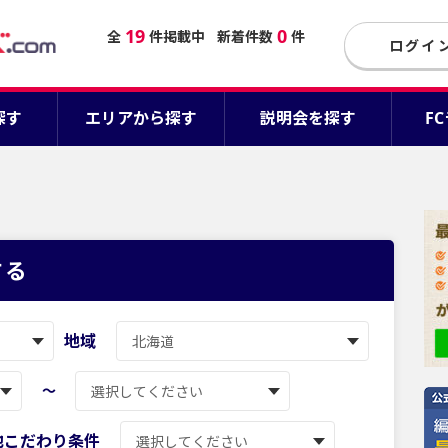
19
0
全
件掲載中
新着件数
件
ログイ
探す
エリアから探す
説明会を探す
F
する
地域
〜
他こだわり条件