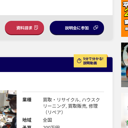
資料請求
説明会に参加
5分で分かる!
説明動画
業種
買取・リサイクル, ハウスク
リーニング, 買取販売, 修理
（リペア）
地域
全国
予算
200万円