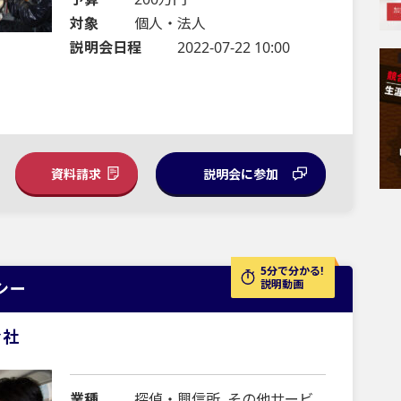
対象
個人・法人
説明会日程
2022-07-22 10:00
資料請求
説明会に参加
5分で分かる!
説明動画
シー
会社
業種
探偵・興信所, その他サービ