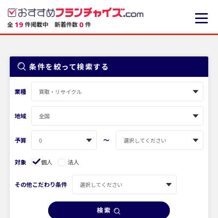
19
0
全
件掲載中
新着件数
件
条件を絞って検索する
業種
地域
〜
予算
対象
個人
法人
その他こだわり条件
検索