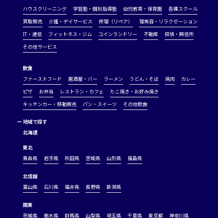
ハウスクリーニング
学習塾・個別指導塾
幼児教育・保育園
各種スクール
買取販売
介護・デイサービス
修理（リペア）
理美容・リラクゼーション
IT・通信
フィットネス・ジム
コインランドリー
不動産
探偵・興信所
その他サービス
飲食
ファーストフード
居酒屋・バー
ラーメン
うどん・そば
焼肉
カレー
ピザ
お弁当
レストラン・カフェ
たこ焼き・お好み焼き
キッチンカー・移動販売
パン・スイーツ
その他飲食
ー
地域で探す
北海道
東北
青森県
岩手県
秋田県
宮城県
山形県
福島県
北信越
富山県
石川県
福井県
長野県
新潟県
関東
茨城県
栃木県
群馬県
山梨県
埼玉県
千葉県
東京都
神奈川県