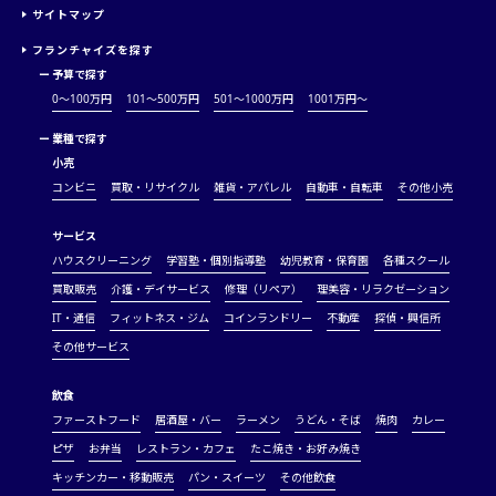
サイトマップ
フランチャイズを探す
ー
予算で探す
0～100万円
101～500万円
501～1000万円
1001万円〜
ー
業種で探す
小売
コンビニ
買取・リサイクル
雑貨・アパレル
自動車・自転車
その他小売
サービス
ハウスクリーニング
学習塾・個別指導塾
幼児教育・保育園
各種スクール
買取販売
介護・デイサービス
修理（リペア）
理美容・リラクゼーション
IT・通信
フィットネス・ジム
コインランドリー
不動産
探偵・興信所
その他サービス
飲食
ファーストフード
居酒屋・バー
ラーメン
うどん・そば
焼肉
カレー
ピザ
お弁当
レストラン・カフェ
たこ焼き・お好み焼き
キッチンカー・移動販売
パン・スイーツ
その他飲食