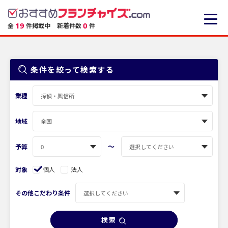
19
0
全
件掲載中
新着件数
件
条件を絞って検索する
業種
地域
〜
予算
対象
個人
法人
その他こだわり条件
検索