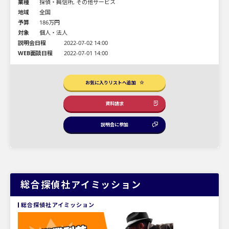
業種
探偵・興信所, その他サービス
地域
全国
予算
186万円
対象
個人・法人
説明会日程
2022-07-02 14:00
WEB面談日程
2022-07-01 14:00
お気に入りリストへ追加
資料請求
説明会に参加
総合探偵社アイミッション
総合探偵社アイミッション