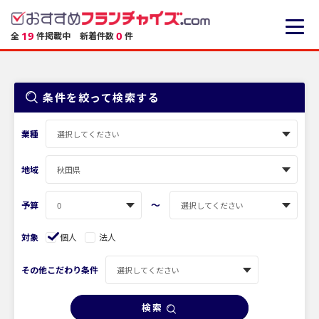
19
0
全
件掲載中
新着件数
件
条件を絞って検索する
業種
地域
〜
予算
対象
個人
法人
その他こだわり条件
検索