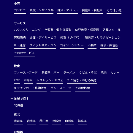
小売
コンビニ
買取・リサイクル
雑貨・アパレル
自動車・自転車
その他小売
サービス
ハウスクリーニング
学習塾・個別指導塾
幼児教育・保育園
各種スクール
買取販売
介護・デイサービス
修理（リペア）
理美容・リラクゼーション
IT・通信
フィットネス・ジム
コインランドリー
不動産
探偵・興信所
その他サービス
飲食
ファーストフード
居酒屋・バー
ラーメン
うどん・そば
焼肉
カレー
ピザ
お弁当
レストラン・カフェ
たこ焼き・お好み焼き
キッチンカー・移動販売
パン・スイーツ
その他飲食
ー
地域で探す
北海道
東北
青森県
岩手県
秋田県
宮城県
山形県
福島県
北信越