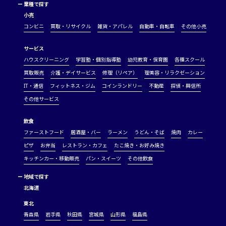
ー
業種で探す
小売
コンビニ
買取・リサイクル
雑貨・アパレル
自動車・自転車
その他小売
サービス
ハウスクリーニング
学習塾・個別指導塾
幼児教育・保育園
各種スクール
買取販売
介護・デイサービス
修理（リペア）
理美容・リラクゼーション
IT・通信
フィットネス・ジム
コインランドリー
不動産
探偵・興信所
その他サービス
飲食
ファーストフード
居酒屋・バー
ラーメン
うどん・そば
焼肉
カレー
ピザ
お弁当
レストラン・カフェ
たこ焼き・お好み焼き
キッチンカー・移動販売
パン・スイーツ
その他飲食
ー
地域で探す
北海道
東北
青森県
岩手県
秋田県
宮城県
山形県
福島県