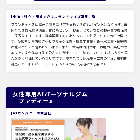
東海で独立・開業できるフランチャイズ募集一覧
フランチャイズは需要のあるエリアを見極めるのもポイントになります。静
岡県では観光業や漁業、他にもピアノ、お茶、ミカンなどの製造業や農産業
も優秀なエリアです。事業展開するにあたって、人を探しやすいのが特徴で
す。愛知県は車両製造やセラミック産業・航空宇宙業・農林水産業・観光業
に強いエリアと言われています。また三重県は四日市市、鈴鹿市、桑名市の
エリアに県全体の４割を及ぶ人口が集中し、一流メーカーの工場も多く外国
人が多く居住しているエリアです。岐阜県では観光地や工業の発展、都市開
発進んでいますが、エリアによって違うので見極めが必要です。
女性専用AIパーソナルジム
『ファディー』
ATカンパニー株式会社