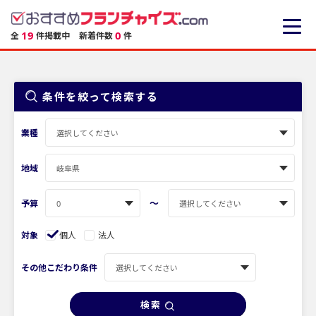
19
0
全
件掲載中
新着件数
件
条件を絞って検索する
業種
地域
〜
予算
対象
個人
法人
その他こだわり条件
検索