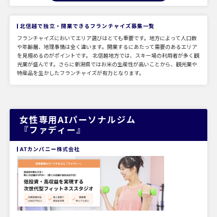
北信越で独立・開業できるフランチャイズ募集一覧
フランチャイズにおいてエリア選びはとても重要です。地方によって人口数
や年齢層、地理事情は全く違います。開業するにあたって需要のあるエリア
を見極めるのがポイントです。 北信越地方では、スキー場の利用者が多く観
光業が盛んです。さらに新潟県ではお米の生産性が高いことから、観光業や
特産品を生かしたフランチャイズが有力となります。
女性専用AIパーソナルジム
『ファディー』
ATカンパニー株式会社