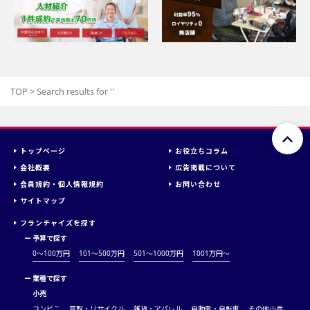
TOP
>
Search results for '
'
トップページ
お役立ちコラム
会社概要
広告掲載について
会員規約・個人情報規約
お問い合わせ
サイトマップ
フランチャイズを探す
ー
予算で探す
0～100万円
101～500万円
501～1000万円
1001万円〜
ー
業種で探す
小売
コンビニ
買取・リサイクル
雑貨・アパレル
自動車・自転車
その他小売