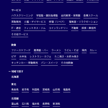
サービス
ハウスクリーニング
学習塾・個別指導塾
幼児教育・保育園
各種スクール
買取販売
介護・デイサービス
修理（リペア）
理美容・リラクゼーション
IT・通信
フィットネス・ジム
コインランドリー
不動産
探偵・興信所
その他サービス
飲食
ファーストフード
居酒屋・バー
ラーメン
うどん・そば
焼肉
カレー
ピザ
お弁当
レストラン・カフェ
たこ焼き・お好み焼き
キッチンカー・移動販売
パン・スイーツ
その他飲食
ー
地域で探す
北海道
東北
青森県
岩手県
秋田県
宮城県
山形県
福島県
北信越
富山県
石川県
福井県
長野県
新潟県