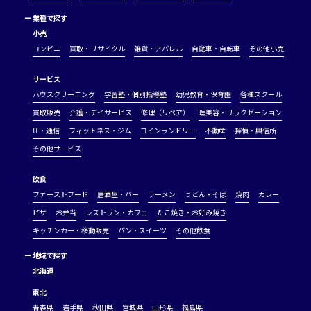
ー
業種で探す
小売
コンビニ
買取・リサイクル
雑貨・アパレル
自動車・自転車
その他小売
サービス
ハウスクリーニング
学習塾・個別指導塾
幼児教育・保育園
各種スクール
買取販売
介護・デイサービス
修理（リペア）
理美容・リラクゼーション
IT・通信
フィットネス・ジム
コインランドリー
不動産
探偵・興信所
その他サービス
飲食
ファーストフード
居酒屋・バー
ラーメン
うどん・そば
焼肉
カレー
ピザ
お弁当
レストラン・カフェ
たこ焼き・お好み焼き
キッチンカー・移動販売
パン・スイーツ
その他飲食
ー
地域で探す
北海道
東北
青森県
岩手県
秋田県
宮城県
山形県
福島県