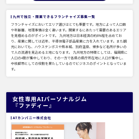
九州で独立・開業できるフランチャイズ募集一覧
フランチャイズにおいてエリア選びはとても重要です。地方によって人口数
や年齢層、地理事情は全く違います。開業するにあたって需要のあるエリア
を見極めるのがポイントです。 九州地方は日本経済の約8%程を占めてお
り、産業に関しては近年、半導体電子部品産業に力を入れています。また観
光においても、ハウステンボスや熊本城、別府温泉、博多など名所が多いの
で人の流通を見込める土地になります。 九州地方の特徴としては、福岡県に
人口の4割が集中しており、その一方で各県の県庁所在地に人口が集中し、
中核都市としての役割を果たしているのでビジネスのポイントとなっていま
す。
女性専用AIパーソナルジム
『ファディー』
ATカンパニー株式会社