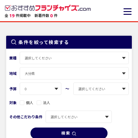
19
0
全
件掲載中
新着件数
件
条件を絞って検索する
業種
地域
〜
予算
対象
個人
法人
その他こだわり条件
検索