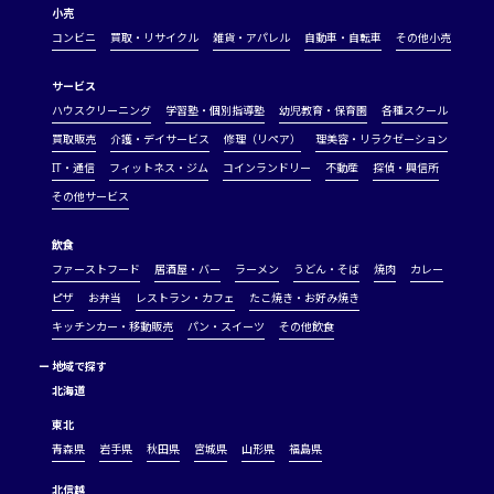
小売
コンビニ
買取・リサイクル
雑貨・アパレル
自動車・自転車
その他小売
サービス
ハウスクリーニング
学習塾・個別指導塾
幼児教育・保育園
各種スクール
買取販売
介護・デイサービス
修理（リペア）
理美容・リラクゼーション
IT・通信
フィットネス・ジム
コインランドリー
不動産
探偵・興信所
その他サービス
飲食
ファーストフード
居酒屋・バー
ラーメン
うどん・そば
焼肉
カレー
ピザ
お弁当
レストラン・カフェ
たこ焼き・お好み焼き
キッチンカー・移動販売
パン・スイーツ
その他飲食
ー
地域で探す
北海道
東北
青森県
岩手県
秋田県
宮城県
山形県
福島県
北信越