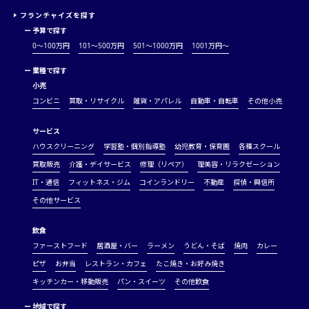
フランチャイズを探す
ー
予算で探す
0～100万円
101～500万円
501～1000万円
1001万円〜
ー
業種で探す
小売
コンビニ
買取・リサイクル
雑貨・アパレル
自動車・自転車
その他小売
サービス
ハウスクリーニング
学習塾・個別指導塾
幼児教育・保育園
各種スクール
買取販売
介護・デイサービス
修理（リペア）
理美容・リラクゼーション
IT・通信
フィットネス・ジム
コインランドリー
不動産
探偵・興信所
その他サービス
飲食
ファーストフード
居酒屋・バー
ラーメン
うどん・そば
焼肉
カレー
ピザ
お弁当
レストラン・カフェ
たこ焼き・お好み焼き
キッチンカー・移動販売
パン・スイーツ
その他飲食
ー
地域で探す