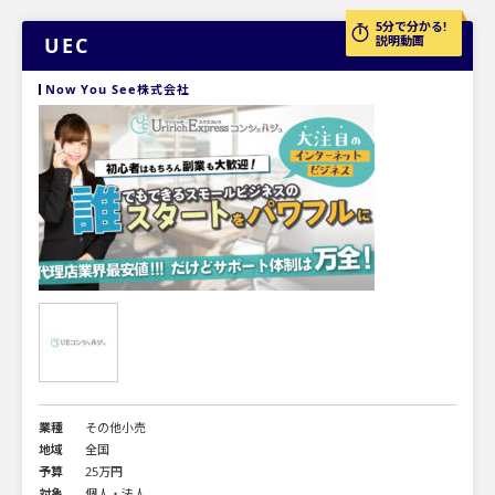
5分で分かる!
UEC
説明動画
Now You See株式会社
業種
その他小売
地域
全国
予算
25万円
対象
個人・法人