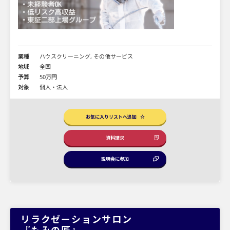
業種
ハウスクリーニング, その他サービス
地域
全国
予算
50万円
対象
個人・法人
お気に入りリストへ追加
資料請求
説明会に参加
リラクゼーションサロン
『もみの匠』