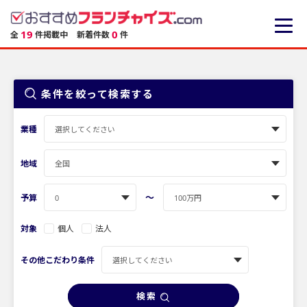
19
0
全
件掲載中
新着件数
件
条件を絞って検索する
業種
地域
〜
予算
対象
個人
法人
その他こだわり条件
検索